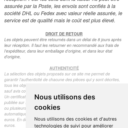
assurée par la Poste, les envois sont confiés à la
société DHL ou Fedex avec valeur réelle assurée, le
service est de qualité mais le coût est plus élevé.
DROIT DE RETOUR
Les objets peuvent être retournés dans un délai de 8 jours après
leur réception. Il faut les retourner en recommandé aux frais de
l'expéditeur, dans leur emballage d'origine, et dans leur état
d'origine,
AUTHENTICITÉ
La sélection des objets proposés sur ce site me permet de
garantir l'authenticité de chacune des pièces qui y sont décrites,
tous les objets proposés sont garantis d'époque et authentiques,
sauf avis contraire ou restriction dans la description.
Nous utilisons des
Un certificat d'authenticité de l'objet reprenant la description
publiée sur le site, l'époque, le prix de vente, accompagné d'une
cookies
ou plusieurs photographies en couleurs est communiqué
automatiquement pour tout objet dont le prix est supérieur à 130
Nous utilisons des cookies et d'autres
euros. En dessous de ce prix chaque certificat est facturé 5
euros.
technologies de suivi pour améliorer