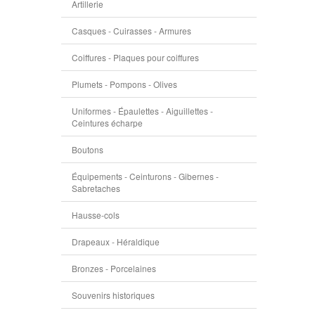
Artillerie
Casques - Cuirasses - Armures
Coiffures - Plaques pour coiffures
Plumets - Pompons - Olives
Uniformes - Épaulettes - Aiguillettes -
Ceintures écharpe
Boutons
Équipements - Ceinturons - Gibernes -
Sabretaches
Hausse-cols
Drapeaux - Héraldique
Bronzes - Porcelaines
Souvenirs historiques