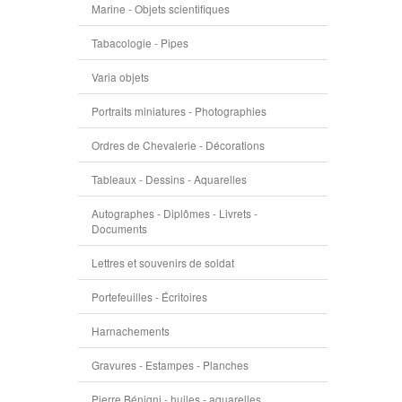
Marine - Objets scientifiques
Tabacologie - Pipes
Varia objets
Portraits miniatures - Photographies
Ordres de Chevalerie - Décorations
Tableaux - Dessins - Aquarelles
Autographes - Diplômes - Livrets -
Documents
Lettres et souvenirs de soldat
Portefeuilles - Écritoires
Harnachements
Gravures - Estampes - Planches
Pierre Bénigni - huiles - aquarelles