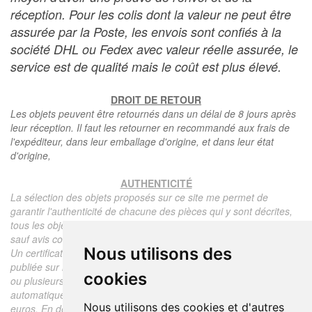
réception. Pour les colis dont la valeur ne peut être
assurée par la Poste, les envois sont confiés à la
société DHL ou Fedex avec valeur réelle assurée, le
service est de qualité mais le coût est plus élevé.
DROIT DE RETOUR
Les objets peuvent être retournés dans un délai de 8 jours après
leur réception. Il faut les retourner en recommandé aux frais de
l'expéditeur, dans leur emballage d'origine, et dans leur état
d'origine,
AUTHENTICITÉ
La sélection des objets proposés sur ce site me permet de
garantir l'authenticité de chacune des pièces qui y sont décrites,
tous les objets proposés sont garantis d'époque et authentiques,
sauf avis contraire ou restriction dans la description.
Nous utilisons des
Un certificat d'authenticité de l'objet reprenant la description
publiée sur le site, l'époque, le prix de vente, accompagné d'une
cookies
ou plusieurs photographies en couleurs est communiqué
automatiquement pour tout objet dont le prix est supérieur à 130
Nous utilisons des cookies et d'autres
euros. En dessous de ce prix chaque certificat est facturé 5