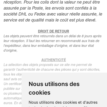
réception. Pour les colis dont la valeur ne peut être
assurée par la Poste, les envois sont confiés à la
société DHL ou Fedex avec valeur réelle assurée, le
service est de qualité mais le coût est plus élevé.
DROIT DE RETOUR
Les objets peuvent être retournés dans un délai de 8 jours après
leur réception. Il faut les retourner en recommandé aux frais de
l'expéditeur, dans leur emballage d'origine, et dans leur état
d'origine,
AUTHENTICITÉ
La sélection des objets proposés sur ce site me permet de
garantir l'authenticité de chacune des pièces qui y sont décrites,
tous les objets proposés sont garantis d'époque et authentiques,
sauf avis contraire ou restriction dans la description.
Nous utilisons des
Un certificat d'authenticité de l'objet reprenant la description
publiée sur le site, l'époque, le prix de vente, accompagné d'une
cookies
ou plusieurs photographies en couleurs est communiqué
automatiquement pour tout objet dont le prix est supérieur à 130
Nous utilisons des cookies et d'autres
euros. En dessous de ce prix chaque certificat est facturé 5