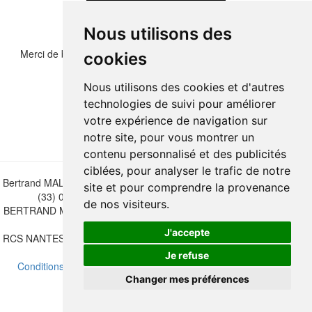
Nous utilisons des
Merci de bien vouloir recopier les chiffres et lettre ci-dessous :
cookies
Nous utilisons des cookies et d'autres
technologies de suivi pour améliorer
votre expérience de navigation sur
notre site, pour vous montrer un
contenu personnalisé et des publicités
ciblées, pour analyser le trafic de notre
Bertrand MALVAUX - 22 rue Crébillon, 44000 Nantes - FRANCE - Tél.
site et pour comprendre la provenance
(33) 02 40 733 600 —
bertrand.malvaux@wanadoo.fr
de nos visiteurs.
BERTRAND MALVAUX - ÉDITIONS DU CANONNIER SARL au capital
de 47.000 EUROS
J'accepte
RCS NANTES B 442 295 077 - N° INTRACOMMUNAUTAIRE CEE FR
30 442 295 077
Je refuse
Conditions de vente
-
Mettre à jour vos préférences de cookies
Changer mes préférences