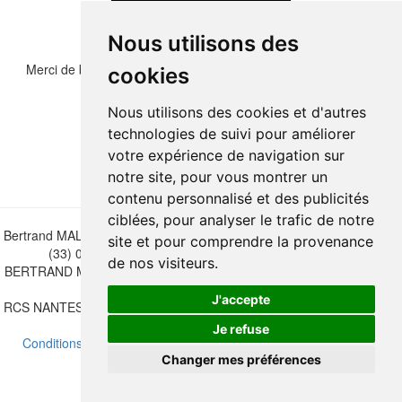
Nous utilisons des
Merci de bien vouloir recopier les chiffres et lettre ci-dessous :
cookies
Nous utilisons des cookies et d'autres
technologies de suivi pour améliorer
votre expérience de navigation sur
notre site, pour vous montrer un
contenu personnalisé et des publicités
ciblées, pour analyser le trafic de notre
Bertrand MALVAUX - 22 rue Crébillon, 44000 Nantes - FRANCE - Tél.
site et pour comprendre la provenance
(33) 02 40 733 600 —
bertrand.malvaux@wanadoo.fr
de nos visiteurs.
BERTRAND MALVAUX - ÉDITIONS DU CANONNIER SARL au capital
de 47.000 EUROS
J'accepte
RCS NANTES B 442 295 077 - N° INTRACOMMUNAUTAIRE CEE FR
30 442 295 077
Je refuse
Conditions de vente
-
Mettre à jour vos préférences de cookies
Changer mes préférences