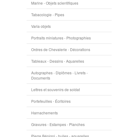
Marine - Objets scientifiques
Tabacologie - Pipes
Varia objets
Portraits miniatures - Photographies
Ordres de Chevalerie - Décorations
Tableaux - Dessins - Aquarelles
Autographes - Diplômes - Livrets -
Documents
Lettres et souvenirs de soldat
Portefeuilles - Écritoires
Harnachements
Gravures - Estampes - Planches
Pierre Bénigni - huiles - aquarelles