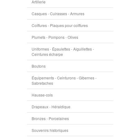
Artillerie
Casques - Cuirasses - Armures
Coiffures - Plaques pour coiffures
Plumets - Pompons - Olives
Uniformes - Épaulettes - Aiguillettes -
Ceintures écharpe
Boutons
Équipements - Ceinturons - Gibernes -
Sabretaches
Hausse-cols
Drapeaux - Héraldique
Bronzes - Porcelaines
Souvenirs historiques