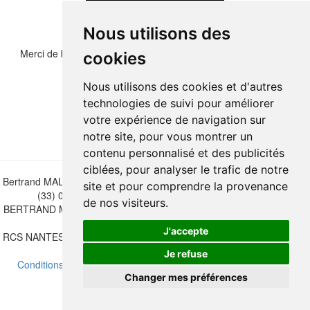
Nous utilisons des
Merci de bien vouloir recopier les chiffres et lettre ci-dessous :
cookies
Nous utilisons des cookies et d'autres
technologies de suivi pour améliorer
votre expérience de navigation sur
notre site, pour vous montrer un
contenu personnalisé et des publicités
ciblées, pour analyser le trafic de notre
Bertrand MALVAUX - 22 rue Crébillon, 44000 Nantes - FRANCE - Tél.
site et pour comprendre la provenance
(33) 02 40 733 600 —
bertrand.malvaux@wanadoo.fr
de nos visiteurs.
BERTRAND MALVAUX - ÉDITIONS DU CANONNIER SARL au capital
de 47.000 EUROS
J'accepte
RCS NANTES B 442 295 077 - N° INTRACOMMUNAUTAIRE CEE FR
30 442 295 077
Je refuse
Conditions de vente
-
Mettre à jour vos préférences de cookies
Changer mes préférences