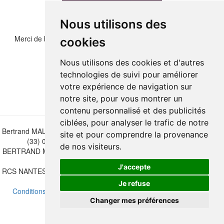
Nous utilisons des
Merci de bien vouloir recopier les chiffres et lettre ci-dessous :
cookies
Nous utilisons des cookies et d'autres
technologies de suivi pour améliorer
votre expérience de navigation sur
notre site, pour vous montrer un
contenu personnalisé et des publicités
ciblées, pour analyser le trafic de notre
Bertrand MALVAUX - 22 rue Crébillon, 44000 Nantes - FRANCE - Tél.
site et pour comprendre la provenance
(33) 02 40 733 600 —
bertrand.malvaux@wanadoo.fr
de nos visiteurs.
BERTRAND MALVAUX - ÉDITIONS DU CANONNIER SARL au capital
de 47.000 EUROS
J'accepte
RCS NANTES B 442 295 077 - N° INTRACOMMUNAUTAIRE CEE FR
30 442 295 077
Je refuse
Conditions de vente
-
Mettre à jour vos préférences de cookies
Changer mes préférences