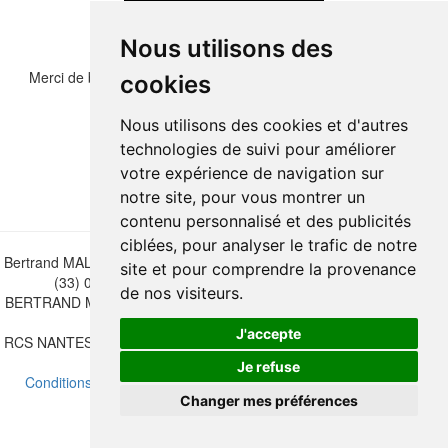
Nous utilisons des
Merci de bien vouloir recopier les chiffres et lettre ci-dessous :
cookies
Nous utilisons des cookies et d'autres
technologies de suivi pour améliorer
votre expérience de navigation sur
notre site, pour vous montrer un
contenu personnalisé et des publicités
ciblées, pour analyser le trafic de notre
Bertrand MALVAUX - 22 rue Crébillon, 44000 Nantes - FRANCE - Tél.
site et pour comprendre la provenance
(33) 02 40 733 600 —
bertrand.malvaux@wanadoo.fr
de nos visiteurs.
BERTRAND MALVAUX - ÉDITIONS DU CANONNIER SARL au capital
de 47.000 EUROS
J'accepte
RCS NANTES B 442 295 077 - N° INTRACOMMUNAUTAIRE CEE FR
30 442 295 077
Je refuse
Conditions de vente
-
Mettre à jour vos préférences de cookies
Changer mes préférences