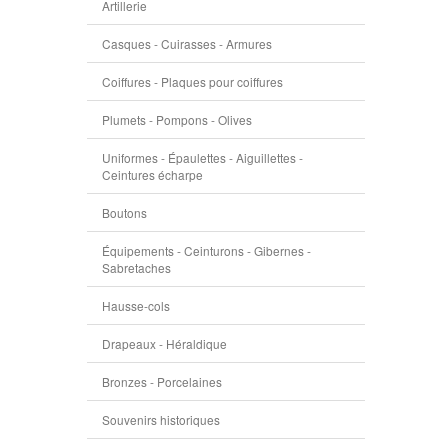
Artillerie
Casques - Cuirasses - Armures
Coiffures - Plaques pour coiffures
Plumets - Pompons - Olives
Uniformes - Épaulettes - Aiguillettes -
Ceintures écharpe
Boutons
Équipements - Ceinturons - Gibernes -
Sabretaches
Hausse-cols
Drapeaux - Héraldique
Bronzes - Porcelaines
Souvenirs historiques