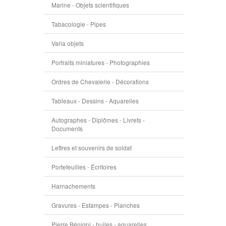
Marine - Objets scientifiques
Tabacologie - Pipes
Varia objets
Portraits miniatures - Photographies
Ordres de Chevalerie - Décorations
Tableaux - Dessins - Aquarelles
Autographes - Diplômes - Livrets -
Documents
Lettres et souvenirs de soldat
Portefeuilles - Écritoires
Harnachements
Gravures - Estampes - Planches
Pierre Bénigni - huiles - aquarelles