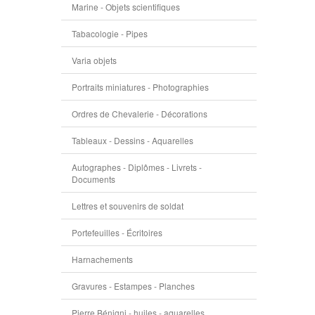
Marine - Objets scientifiques
Tabacologie - Pipes
Varia objets
Portraits miniatures - Photographies
Ordres de Chevalerie - Décorations
Tableaux - Dessins - Aquarelles
Autographes - Diplômes - Livrets -
Documents
Lettres et souvenirs de soldat
Portefeuilles - Écritoires
Harnachements
Gravures - Estampes - Planches
Pierre Bénigni - huiles - aquarelles