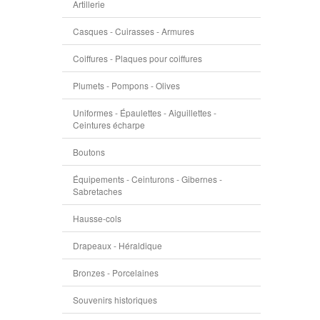
Artillerie
Casques - Cuirasses - Armures
Coiffures - Plaques pour coiffures
Plumets - Pompons - Olives
Uniformes - Épaulettes - Aiguillettes -
Ceintures écharpe
Boutons
Équipements - Ceinturons - Gibernes -
Sabretaches
Hausse-cols
Drapeaux - Héraldique
Bronzes - Porcelaines
Souvenirs historiques