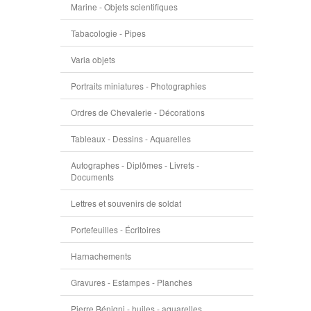
Marine - Objets scientifiques
Tabacologie - Pipes
Varia objets
Portraits miniatures - Photographies
Ordres de Chevalerie - Décorations
Tableaux - Dessins - Aquarelles
Autographes - Diplômes - Livrets -
Documents
Lettres et souvenirs de soldat
Portefeuilles - Écritoires
Harnachements
Gravures - Estampes - Planches
Pierre Bénigni - huiles - aquarelles