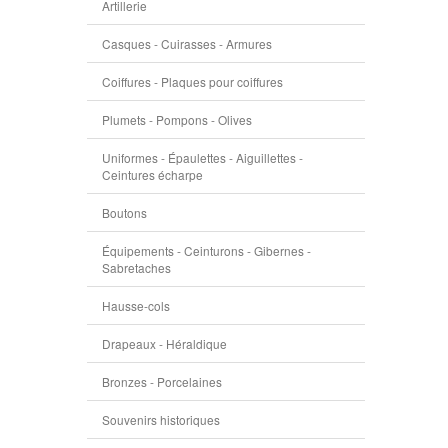
Artillerie
Casques - Cuirasses - Armures
Coiffures - Plaques pour coiffures
Plumets - Pompons - Olives
Uniformes - Épaulettes - Aiguillettes -
Ceintures écharpe
Boutons
Équipements - Ceinturons - Gibernes -
Sabretaches
Hausse-cols
Drapeaux - Héraldique
Bronzes - Porcelaines
Souvenirs historiques