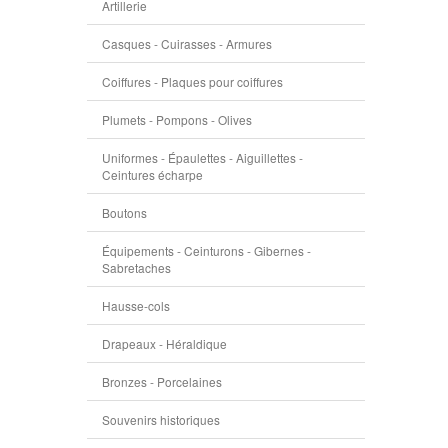
Artillerie
Casques - Cuirasses - Armures
Coiffures - Plaques pour coiffures
Plumets - Pompons - Olives
Uniformes - Épaulettes - Aiguillettes -
Ceintures écharpe
Boutons
Équipements - Ceinturons - Gibernes -
Sabretaches
Hausse-cols
Drapeaux - Héraldique
Bronzes - Porcelaines
Souvenirs historiques