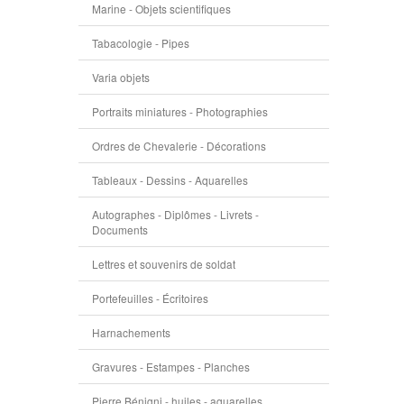
Marine - Objets scientifiques
Tabacologie - Pipes
Varia objets
Portraits miniatures - Photographies
Ordres de Chevalerie - Décorations
Tableaux - Dessins - Aquarelles
Autographes - Diplômes - Livrets -
Documents
Lettres et souvenirs de soldat
Portefeuilles - Écritoires
Harnachements
Gravures - Estampes - Planches
Pierre Bénigni - huiles - aquarelles