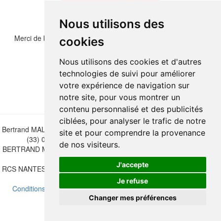
Nous utilisons des
Merci de bien vouloir recopier les chiffres et lettre ci-dessous :
cookies
Nous utilisons des cookies et d'autres
technologies de suivi pour améliorer
votre expérience de navigation sur
notre site, pour vous montrer un
contenu personnalisé et des publicités
ciblées, pour analyser le trafic de notre
Bertrand MALVAUX - 22 rue Crébillon, 44000 Nantes - FRANCE - Tél.
site et pour comprendre la provenance
(33) 02 40 733 600 —
bertrand.malvaux@wanadoo.fr
de nos visiteurs.
BERTRAND MALVAUX - ÉDITIONS DU CANONNIER SARL au capital
de 47.000 EUROS
J'accepte
RCS NANTES B 442 295 077 - N° INTRACOMMUNAUTAIRE CEE FR
30 442 295 077
Je refuse
Conditions de vente
-
Mettre à jour vos préférences de cookies
Changer mes préférences