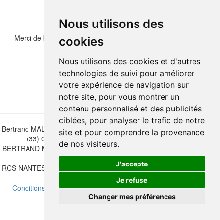
Nous utilisons des
Merci de bien vouloir recopier les chiffres et lettre ci-dessous :
cookies
Nous utilisons des cookies et d'autres
technologies de suivi pour améliorer
votre expérience de navigation sur
notre site, pour vous montrer un
contenu personnalisé et des publicités
ciblées, pour analyser le trafic de notre
Bertrand MALVAUX - 22 rue Crébillon, 44000 Nantes - FRANCE - Tél.
site et pour comprendre la provenance
(33) 02 40 733 600 —
bertrand.malvaux@wanadoo.fr
de nos visiteurs.
BERTRAND MALVAUX - ÉDITIONS DU CANONNIER SARL au capital
de 47.000 EUROS
J'accepte
RCS NANTES B 442 295 077 - N° INTRACOMMUNAUTAIRE CEE FR
30 442 295 077
Je refuse
Conditions de vente
-
Mettre à jour vos préférences de cookies
Changer mes préférences