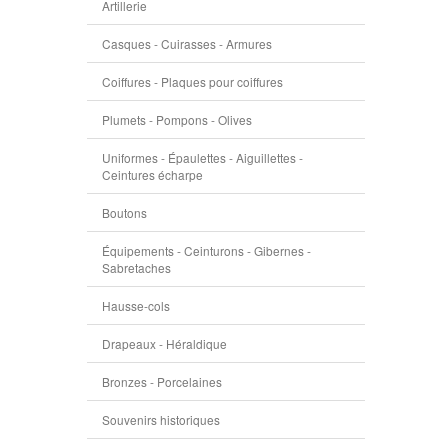
Artillerie
Casques - Cuirasses - Armures
Coiffures - Plaques pour coiffures
Plumets - Pompons - Olives
Uniformes - Épaulettes - Aiguillettes -
Ceintures écharpe
Boutons
Équipements - Ceinturons - Gibernes -
Sabretaches
Hausse-cols
Drapeaux - Héraldique
Bronzes - Porcelaines
Souvenirs historiques