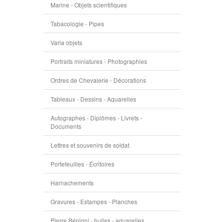
Marine - Objets scientifiques
Tabacologie - Pipes
Varia objets
Portraits miniatures - Photographies
Ordres de Chevalerie - Décorations
Tableaux - Dessins - Aquarelles
Autographes - Diplômes - Livrets -
Documents
Lettres et souvenirs de soldat
Portefeuilles - Écritoires
Harnachements
Gravures - Estampes - Planches
Pierre Bénigni - huiles - aquarelles