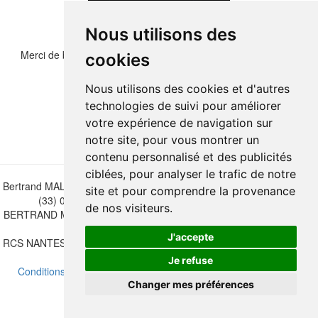
Nous utilisons des
Merci de bien vouloir recopier les chiffres et lettre ci-dessous :
cookies
Nous utilisons des cookies et d'autres
technologies de suivi pour améliorer
votre expérience de navigation sur
notre site, pour vous montrer un
contenu personnalisé et des publicités
ciblées, pour analyser le trafic de notre
Bertrand MALVAUX - 22 rue Crébillon, 44000 Nantes - FRANCE - Tél.
site et pour comprendre la provenance
(33) 02 40 733 600 —
bertrand.malvaux@wanadoo.fr
de nos visiteurs.
BERTRAND MALVAUX - ÉDITIONS DU CANONNIER SARL au capital
de 47.000 EUROS
J'accepte
RCS NANTES B 442 295 077 - N° INTRACOMMUNAUTAIRE CEE FR
30 442 295 077
Je refuse
Conditions de vente
-
Mettre à jour vos préférences de cookies
Changer mes préférences