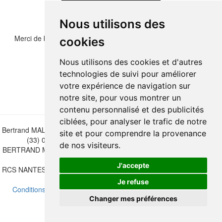
Nous utilisons des
Merci de bien vouloir recopier les chiffres et lettre ci-dessous :
cookies
Nous utilisons des cookies et d'autres
technologies de suivi pour améliorer
votre expérience de navigation sur
notre site, pour vous montrer un
contenu personnalisé et des publicités
ciblées, pour analyser le trafic de notre
Bertrand MALVAUX - 22 rue Crébillon, 44000 Nantes - FRANCE - Tél.
site et pour comprendre la provenance
(33) 02 40 733 600 —
bertrand.malvaux@wanadoo.fr
de nos visiteurs.
BERTRAND MALVAUX - ÉDITIONS DU CANONNIER SARL au capital
de 47.000 EUROS
J'accepte
RCS NANTES B 442 295 077 - N° INTRACOMMUNAUTAIRE CEE FR
30 442 295 077
Je refuse
Conditions de vente
-
Mettre à jour vos préférences de cookies
Changer mes préférences