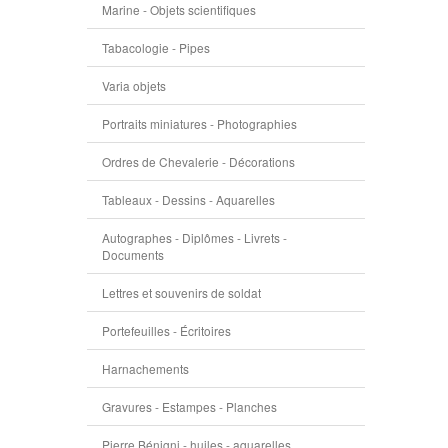
Marine - Objets scientifiques
Tabacologie - Pipes
Varia objets
Portraits miniatures - Photographies
Ordres de Chevalerie - Décorations
Tableaux - Dessins - Aquarelles
Autographes - Diplômes - Livrets -
Documents
Lettres et souvenirs de soldat
Portefeuilles - Écritoires
Harnachements
Gravures - Estampes - Planches
Pierre Bénigni - huiles - aquarelles