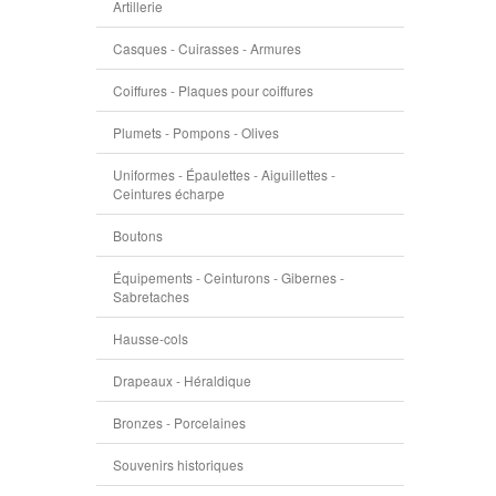
Artillerie
Casques - Cuirasses - Armures
Coiffures - Plaques pour coiffures
Plumets - Pompons - Olives
Uniformes - Épaulettes - Aiguillettes -
Ceintures écharpe
Boutons
Équipements - Ceinturons - Gibernes -
Sabretaches
Hausse-cols
Drapeaux - Héraldique
Bronzes - Porcelaines
Souvenirs historiques