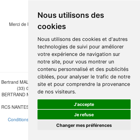
Nous utilisons des
Merci de bien vouloir recopier les chiffres et lettre ci-dessous :
cookies
Nous utilisons des cookies et d'autres
technologies de suivi pour améliorer
votre expérience de navigation sur
notre site, pour vous montrer un
contenu personnalisé et des publicités
ciblées, pour analyser le trafic de notre
Bertrand MALVAUX - 22 rue Crébillon, 44000 Nantes - FRANCE - Tél.
site et pour comprendre la provenance
(33) 02 40 733 600 —
bertrand.malvaux@wanadoo.fr
de nos visiteurs.
BERTRAND MALVAUX - ÉDITIONS DU CANONNIER SARL au capital
de 47.000 EUROS
J'accepte
RCS NANTES B 442 295 077 - N° INTRACOMMUNAUTAIRE CEE FR
30 442 295 077
Je refuse
Conditions de vente
-
Mettre à jour vos préférences de cookies
Changer mes préférences