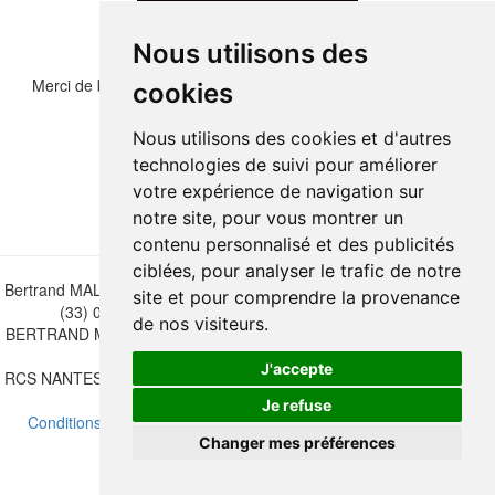
Nous utilisons des
Merci de bien vouloir recopier les chiffres et lettre ci-dessous :
cookies
Nous utilisons des cookies et d'autres
technologies de suivi pour améliorer
votre expérience de navigation sur
notre site, pour vous montrer un
contenu personnalisé et des publicités
ciblées, pour analyser le trafic de notre
Bertrand MALVAUX - 22 rue Crébillon, 44000 Nantes - FRANCE - Tél.
site et pour comprendre la provenance
(33) 02 40 733 600 —
bertrand.malvaux@wanadoo.fr
de nos visiteurs.
BERTRAND MALVAUX - ÉDITIONS DU CANONNIER SARL au capital
de 47.000 EUROS
J'accepte
RCS NANTES B 442 295 077 - N° INTRACOMMUNAUTAIRE CEE FR
30 442 295 077
Je refuse
Conditions de vente
-
Mettre à jour vos préférences de cookies
Changer mes préférences