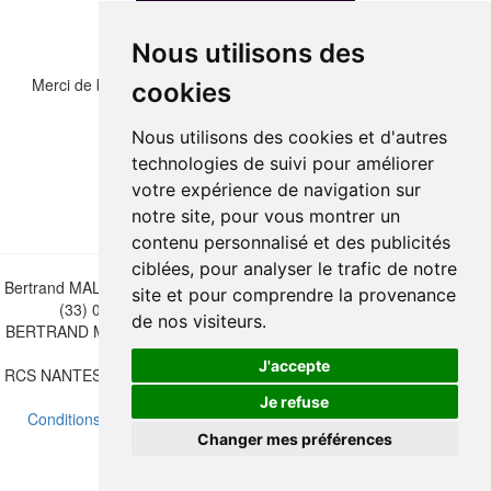
Nous utilisons des
Merci de bien vouloir recopier les chiffres et lettre ci-dessous :
cookies
Nous utilisons des cookies et d'autres
technologies de suivi pour améliorer
votre expérience de navigation sur
notre site, pour vous montrer un
contenu personnalisé et des publicités
ciblées, pour analyser le trafic de notre
Bertrand MALVAUX - 22 rue Crébillon, 44000 Nantes - FRANCE - Tél.
site et pour comprendre la provenance
(33) 02 40 733 600 —
bertrand.malvaux@wanadoo.fr
de nos visiteurs.
BERTRAND MALVAUX - ÉDITIONS DU CANONNIER SARL au capital
de 47.000 EUROS
J'accepte
RCS NANTES B 442 295 077 - N° INTRACOMMUNAUTAIRE CEE FR
30 442 295 077
Je refuse
Conditions de vente
-
Mettre à jour vos préférences de cookies
Changer mes préférences