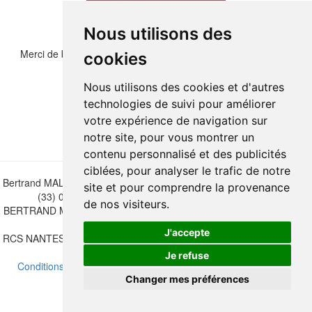
Nous utilisons des
Merci de bien vouloir recopier les chiffres et lettre ci-dessous :
cookies
Nous utilisons des cookies et d'autres
technologies de suivi pour améliorer
votre expérience de navigation sur
notre site, pour vous montrer un
contenu personnalisé et des publicités
ciblées, pour analyser le trafic de notre
Bertrand MALVAUX - 22 rue Crébillon, 44000 Nantes - FRANCE - Tél.
site et pour comprendre la provenance
(33) 02 40 733 600 —
bertrand.malvaux@wanadoo.fr
de nos visiteurs.
BERTRAND MALVAUX - ÉDITIONS DU CANONNIER SARL au capital
de 47.000 EUROS
J'accepte
RCS NANTES B 442 295 077 - N° INTRACOMMUNAUTAIRE CEE FR
30 442 295 077
Je refuse
Conditions de vente
-
Mettre à jour vos préférences de cookies
Changer mes préférences