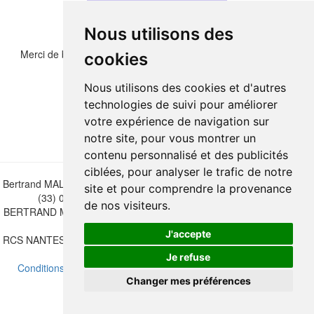
Nous utilisons des
Merci de bien vouloir recopier les chiffres et lettre ci-dessous :
cookies
Nous utilisons des cookies et d'autres
technologies de suivi pour améliorer
votre expérience de navigation sur
notre site, pour vous montrer un
contenu personnalisé et des publicités
ciblées, pour analyser le trafic de notre
Bertrand MALVAUX - 22 rue Crébillon, 44000 Nantes - FRANCE - Tél.
site et pour comprendre la provenance
(33) 02 40 733 600 —
bertrand.malvaux@wanadoo.fr
de nos visiteurs.
BERTRAND MALVAUX - ÉDITIONS DU CANONNIER SARL au capital
de 47.000 EUROS
J'accepte
RCS NANTES B 442 295 077 - N° INTRACOMMUNAUTAIRE CEE FR
30 442 295 077
Je refuse
Conditions de vente
-
Mettre à jour vos préférences de cookies
Changer mes préférences