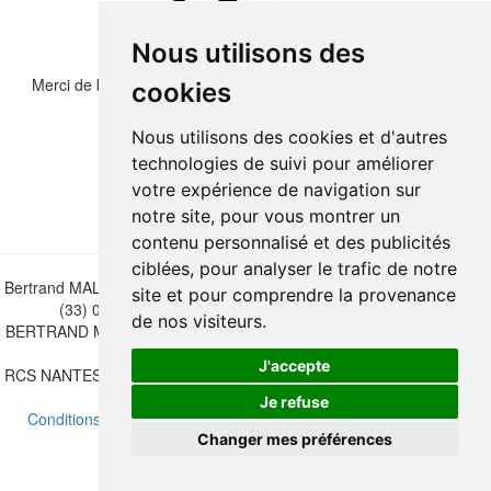
Nous utilisons des
Merci de bien vouloir recopier les chiffres et lettre ci-dessous :
cookies
Nous utilisons des cookies et d'autres
technologies de suivi pour améliorer
votre expérience de navigation sur
notre site, pour vous montrer un
contenu personnalisé et des publicités
ciblées, pour analyser le trafic de notre
Bertrand MALVAUX - 22 rue Crébillon, 44000 Nantes - FRANCE - Tél.
site et pour comprendre la provenance
(33) 02 40 733 600 —
bertrand.malvaux@wanadoo.fr
de nos visiteurs.
BERTRAND MALVAUX - ÉDITIONS DU CANONNIER SARL au capital
de 47.000 EUROS
J'accepte
RCS NANTES B 442 295 077 - N° INTRACOMMUNAUTAIRE CEE FR
30 442 295 077
Je refuse
Conditions de vente
-
Mettre à jour vos préférences de cookies
Changer mes préférences