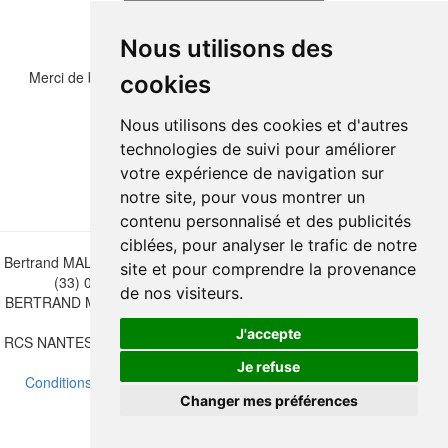
Nous utilisons des
Merci de bien vouloir recopier les chiffres et lettre ci-dessous :
cookies
Nous utilisons des cookies et d'autres
technologies de suivi pour améliorer
votre expérience de navigation sur
notre site, pour vous montrer un
contenu personnalisé et des publicités
ciblées, pour analyser le trafic de notre
Bertrand MALVAUX - 22 rue Crébillon, 44000 Nantes - FRANCE - Tél.
site et pour comprendre la provenance
(33) 02 40 733 600 —
bertrand.malvaux@wanadoo.fr
de nos visiteurs.
BERTRAND MALVAUX - ÉDITIONS DU CANONNIER SARL au capital
de 47.000 EUROS
J'accepte
RCS NANTES B 442 295 077 - N° INTRACOMMUNAUTAIRE CEE FR
30 442 295 077
Je refuse
Conditions de vente
-
Mettre à jour vos préférences de cookies
Changer mes préférences