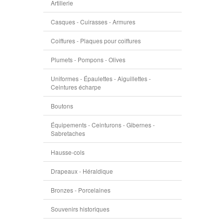
Artillerie
Casques - Cuirasses - Armures
Coiffures - Plaques pour coiffures
Plumets - Pompons - Olives
Uniformes - Épaulettes - Aiguillettes -
Ceintures écharpe
Boutons
Équipements - Ceinturons - Gibernes -
Sabretaches
Hausse-cols
Drapeaux - Héraldique
Bronzes - Porcelaines
Souvenirs historiques