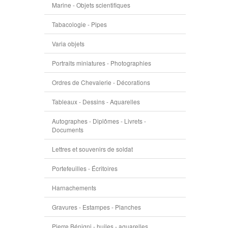
Marine - Objets scientifiques
Tabacologie - Pipes
Varia objets
Portraits miniatures - Photographies
Ordres de Chevalerie - Décorations
Tableaux - Dessins - Aquarelles
Autographes - Diplômes - Livrets -
Documents
Lettres et souvenirs de soldat
Portefeuilles - Écritoires
Harnachements
Gravures - Estampes - Planches
Pierre Bénigni - huiles - aquarelles