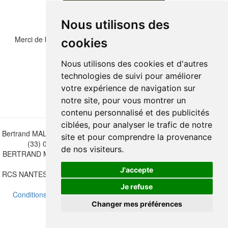
Nous utilisons des
Merci de bien vouloir recopier les chiffres et lettre ci-dessous :
cookies
Nous utilisons des cookies et d'autres
technologies de suivi pour améliorer
votre expérience de navigation sur
notre site, pour vous montrer un
contenu personnalisé et des publicités
ciblées, pour analyser le trafic de notre
Bertrand MALVAUX - 22 rue Crébillon, 44000 Nantes - FRANCE - Tél.
site et pour comprendre la provenance
(33) 02 40 733 600 —
bertrand.malvaux@wanadoo.fr
de nos visiteurs.
BERTRAND MALVAUX - ÉDITIONS DU CANONNIER SARL au capital
de 47.000 EUROS
J'accepte
RCS NANTES B 442 295 077 - N° INTRACOMMUNAUTAIRE CEE FR
30 442 295 077
Je refuse
Conditions de vente
-
Mettre à jour vos préférences de cookies
Changer mes préférences