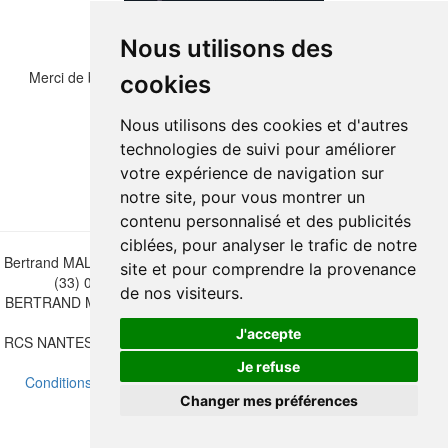
Nous utilisons des
Merci de bien vouloir recopier les chiffres et lettre ci-dessous :
cookies
Nous utilisons des cookies et d'autres
technologies de suivi pour améliorer
votre expérience de navigation sur
notre site, pour vous montrer un
contenu personnalisé et des publicités
ciblées, pour analyser le trafic de notre
Bertrand MALVAUX - 22 rue Crébillon, 44000 Nantes - FRANCE - Tél.
site et pour comprendre la provenance
(33) 02 40 733 600 —
bertrand.malvaux@wanadoo.fr
de nos visiteurs.
BERTRAND MALVAUX - ÉDITIONS DU CANONNIER SARL au capital
de 47.000 EUROS
J'accepte
RCS NANTES B 442 295 077 - N° INTRACOMMUNAUTAIRE CEE FR
30 442 295 077
Je refuse
Conditions de vente
-
Mettre à jour vos préférences de cookies
Changer mes préférences