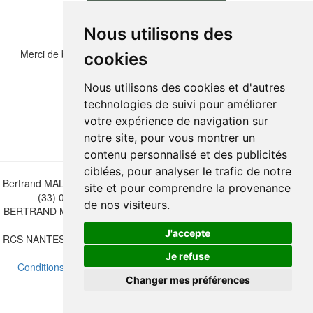
Nous utilisons des
Merci de bien vouloir recopier les chiffres et lettre ci-dessous :
cookies
Nous utilisons des cookies et d'autres
technologies de suivi pour améliorer
votre expérience de navigation sur
notre site, pour vous montrer un
contenu personnalisé et des publicités
ciblées, pour analyser le trafic de notre
Bertrand MALVAUX - 22 rue Crébillon, 44000 Nantes - FRANCE - Tél.
site et pour comprendre la provenance
(33) 02 40 733 600 —
bertrand.malvaux@wanadoo.fr
de nos visiteurs.
BERTRAND MALVAUX - ÉDITIONS DU CANONNIER SARL au capital
de 47.000 EUROS
J'accepte
RCS NANTES B 442 295 077 - N° INTRACOMMUNAUTAIRE CEE FR
30 442 295 077
Je refuse
Conditions de vente
-
Mettre à jour vos préférences de cookies
Changer mes préférences