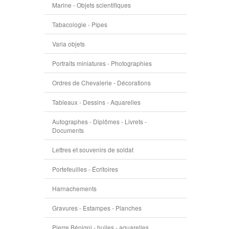
Marine - Objets scientifiques
Tabacologie - Pipes
Varia objets
Portraits miniatures - Photographies
Ordres de Chevalerie - Décorations
Tableaux - Dessins - Aquarelles
Autographes - Diplômes - Livrets -
Documents
Lettres et souvenirs de soldat
Portefeuilles - Écritoires
Harnachements
Gravures - Estampes - Planches
Pierre Bénigni - huiles - aquarelles