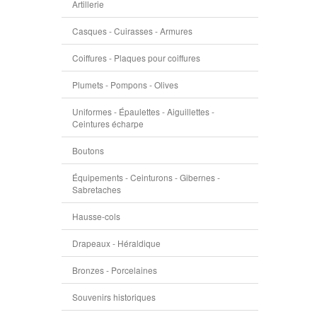
Artillerie
Casques - Cuirasses - Armures
Coiffures - Plaques pour coiffures
Plumets - Pompons - Olives
Uniformes - Épaulettes - Aiguillettes -
Ceintures écharpe
Boutons
Équipements - Ceinturons - Gibernes -
Sabretaches
Hausse-cols
Drapeaux - Héraldique
Bronzes - Porcelaines
Souvenirs historiques