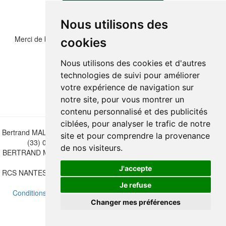
Nous utilisons des
Merci de bien vouloir recopier les chiffres et lettre ci-dessous :
cookies
Nous utilisons des cookies et d'autres
technologies de suivi pour améliorer
votre expérience de navigation sur
notre site, pour vous montrer un
contenu personnalisé et des publicités
ciblées, pour analyser le trafic de notre
Bertrand MALVAUX - 22 rue Crébillon, 44000 Nantes - FRANCE - Tél.
site et pour comprendre la provenance
(33) 02 40 733 600 —
bertrand.malvaux@wanadoo.fr
de nos visiteurs.
BERTRAND MALVAUX - ÉDITIONS DU CANONNIER SARL au capital
de 47.000 EUROS
J'accepte
RCS NANTES B 442 295 077 - N° INTRACOMMUNAUTAIRE CEE FR
30 442 295 077
Je refuse
Conditions de vente
-
Mettre à jour vos préférences de cookies
Changer mes préférences