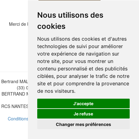
Nous utilisons des
Merci de bien vouloir recopier les chiffres et lettre ci-dessous :
cookies
Nous utilisons des cookies et d'autres
technologies de suivi pour améliorer
votre expérience de navigation sur
notre site, pour vous montrer un
contenu personnalisé et des publicités
ciblées, pour analyser le trafic de notre
Bertrand MALVAUX - 22 rue Crébillon, 44000 Nantes - FRANCE - Tél.
site et pour comprendre la provenance
(33) 02 40 733 600 —
bertrand.malvaux@wanadoo.fr
de nos visiteurs.
BERTRAND MALVAUX - ÉDITIONS DU CANONNIER SARL au capital
de 47.000 EUROS
J'accepte
RCS NANTES B 442 295 077 - N° INTRACOMMUNAUTAIRE CEE FR
30 442 295 077
Je refuse
Conditions de vente
-
Mettre à jour vos préférences de cookies
Changer mes préférences