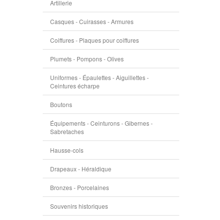
Artillerie
Casques - Cuirasses - Armures
Coiffures - Plaques pour coiffures
Plumets - Pompons - Olives
Uniformes - Épaulettes - Aiguillettes -
Ceintures écharpe
Boutons
Équipements - Ceinturons - Gibernes -
Sabretaches
Hausse-cols
Drapeaux - Héraldique
Bronzes - Porcelaines
Souvenirs historiques