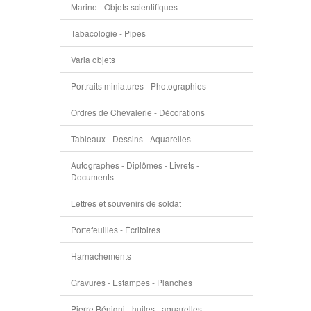
Marine - Objets scientifiques
Tabacologie - Pipes
Varia objets
Portraits miniatures - Photographies
Ordres de Chevalerie - Décorations
Tableaux - Dessins - Aquarelles
Autographes - Diplômes - Livrets -
Documents
Lettres et souvenirs de soldat
Portefeuilles - Écritoires
Harnachements
Gravures - Estampes - Planches
Pierre Bénigni - huiles - aquarelles