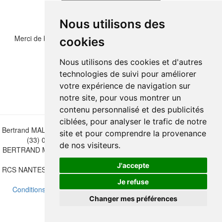
Nous utilisons des
Merci de bien vouloir recopier les chiffres et lettre ci-dessous :
cookies
Nous utilisons des cookies et d'autres
technologies de suivi pour améliorer
votre expérience de navigation sur
notre site, pour vous montrer un
contenu personnalisé et des publicités
ciblées, pour analyser le trafic de notre
Bertrand MALVAUX - 22 rue Crébillon, 44000 Nantes - FRANCE - Tél.
site et pour comprendre la provenance
(33) 02 40 733 600 —
bertrand.malvaux@wanadoo.fr
de nos visiteurs.
BERTRAND MALVAUX - ÉDITIONS DU CANONNIER SARL au capital
de 47.000 EUROS
J'accepte
RCS NANTES B 442 295 077 - N° INTRACOMMUNAUTAIRE CEE FR
30 442 295 077
Je refuse
Conditions de vente
-
Mettre à jour vos préférences de cookies
Changer mes préférences