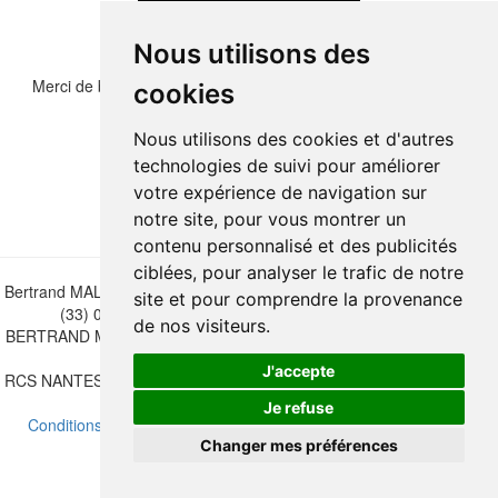
Nous utilisons des
Merci de bien vouloir recopier les chiffres et lettre ci-dessous :
cookies
Nous utilisons des cookies et d'autres
technologies de suivi pour améliorer
votre expérience de navigation sur
notre site, pour vous montrer un
contenu personnalisé et des publicités
ciblées, pour analyser le trafic de notre
Bertrand MALVAUX - 22 rue Crébillon, 44000 Nantes - FRANCE - Tél.
site et pour comprendre la provenance
(33) 02 40 733 600 —
bertrand.malvaux@wanadoo.fr
de nos visiteurs.
BERTRAND MALVAUX - ÉDITIONS DU CANONNIER SARL au capital
de 47.000 EUROS
J'accepte
RCS NANTES B 442 295 077 - N° INTRACOMMUNAUTAIRE CEE FR
30 442 295 077
Je refuse
Conditions de vente
-
Mettre à jour vos préférences de cookies
Changer mes préférences