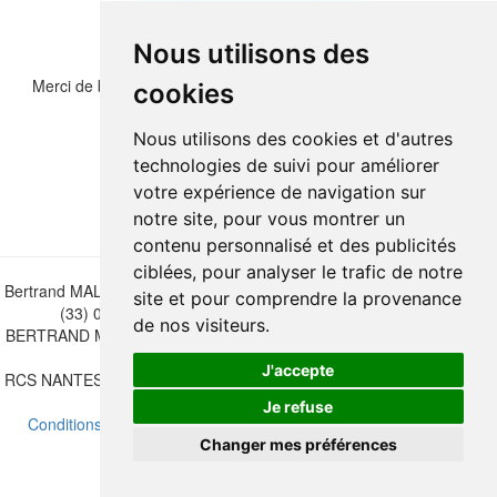
Nous utilisons des
Merci de bien vouloir recopier les chiffres et lettre ci-dessous :
cookies
Nous utilisons des cookies et d'autres
technologies de suivi pour améliorer
votre expérience de navigation sur
notre site, pour vous montrer un
contenu personnalisé et des publicités
ciblées, pour analyser le trafic de notre
Bertrand MALVAUX - 22 rue Crébillon, 44000 Nantes - FRANCE - Tél.
site et pour comprendre la provenance
(33) 02 40 733 600 —
bertrand.malvaux@wanadoo.fr
de nos visiteurs.
BERTRAND MALVAUX - ÉDITIONS DU CANONNIER SARL au capital
de 47.000 EUROS
J'accepte
RCS NANTES B 442 295 077 - N° INTRACOMMUNAUTAIRE CEE FR
30 442 295 077
Je refuse
Conditions de vente
-
Mettre à jour vos préférences de cookies
Changer mes préférences