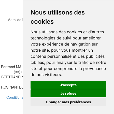
Nous utilisons des
Merci de bien vouloir recopier les chiffres et lettre ci-dessous :
cookies
Nous utilisons des cookies et d'autres
technologies de suivi pour améliorer
votre expérience de navigation sur
notre site, pour vous montrer un
contenu personnalisé et des publicités
ciblées, pour analyser le trafic de notre
Bertrand MALVAUX - 22 rue Crébillon, 44000 Nantes - FRANCE - Tél.
site et pour comprendre la provenance
(33) 02 40 733 600 —
bertrand.malvaux@wanadoo.fr
de nos visiteurs.
BERTRAND MALVAUX - ÉDITIONS DU CANONNIER SARL au capital
de 47.000 EUROS
J'accepte
RCS NANTES B 442 295 077 - N° INTRACOMMUNAUTAIRE CEE FR
30 442 295 077
Je refuse
Conditions de vente
-
Mettre à jour vos préférences de cookies
Changer mes préférences