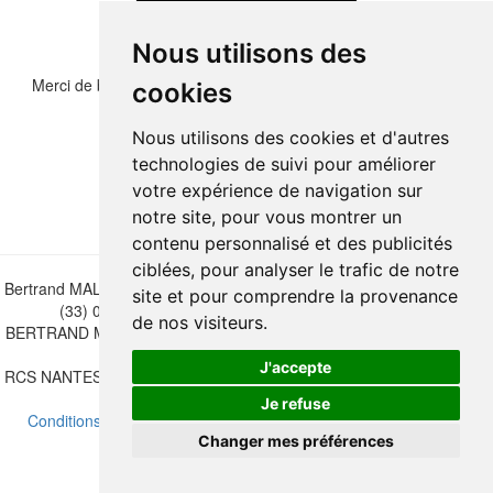
Nous utilisons des
Merci de bien vouloir recopier les chiffres et lettre ci-dessous :
cookies
Nous utilisons des cookies et d'autres
technologies de suivi pour améliorer
votre expérience de navigation sur
notre site, pour vous montrer un
contenu personnalisé et des publicités
ciblées, pour analyser le trafic de notre
Bertrand MALVAUX - 22 rue Crébillon, 44000 Nantes - FRANCE - Tél.
site et pour comprendre la provenance
(33) 02 40 733 600 —
bertrand.malvaux@wanadoo.fr
de nos visiteurs.
BERTRAND MALVAUX - ÉDITIONS DU CANONNIER SARL au capital
de 47.000 EUROS
J'accepte
RCS NANTES B 442 295 077 - N° INTRACOMMUNAUTAIRE CEE FR
30 442 295 077
Je refuse
Conditions de vente
-
Mettre à jour vos préférences de cookies
Changer mes préférences