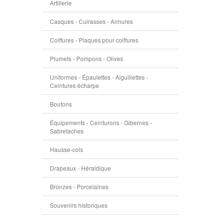
Artillerie
Casques - Cuirasses - Armures
Coiffures - Plaques pour coiffures
Plumets - Pompons - Olives
Uniformes - Épaulettes - Aiguillettes -
Ceintures écharpe
Boutons
Équipements - Ceinturons - Gibernes -
Sabretaches
Hausse-cols
Drapeaux - Héraldique
Bronzes - Porcelaines
Souvenirs historiques