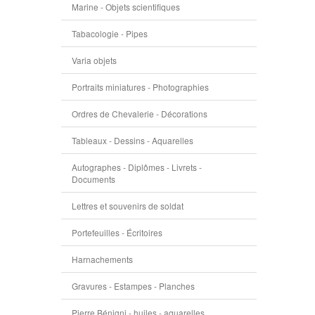
Marine - Objets scientifiques
Tabacologie - Pipes
Varia objets
Portraits miniatures - Photographies
Ordres de Chevalerie - Décorations
Tableaux - Dessins - Aquarelles
Autographes - Diplômes - Livrets -
Documents
Lettres et souvenirs de soldat
Portefeuilles - Écritoires
Harnachements
Gravures - Estampes - Planches
Pierre Bénigni - huiles - aquarelles