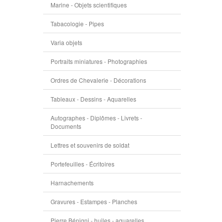
Marine - Objets scientifiques
Tabacologie - Pipes
Varia objets
Portraits miniatures - Photographies
Ordres de Chevalerie - Décorations
Tableaux - Dessins - Aquarelles
Autographes - Diplômes - Livrets -
Documents
Lettres et souvenirs de soldat
Portefeuilles - Écritoires
Harnachements
Gravures - Estampes - Planches
Pierre Bénigni - huiles - aquarelles