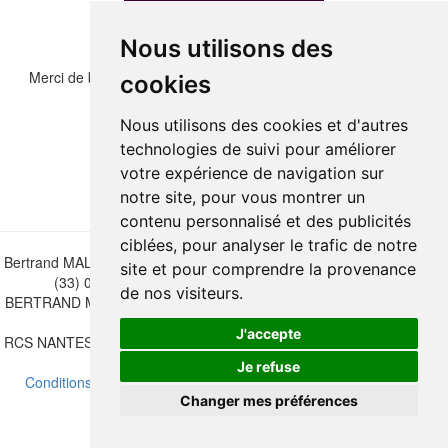
Nous utilisons des
Merci de bien vouloir recopier les chiffres et lettre ci-dessous :
cookies
Nous utilisons des cookies et d'autres
technologies de suivi pour améliorer
votre expérience de navigation sur
notre site, pour vous montrer un
contenu personnalisé et des publicités
ciblées, pour analyser le trafic de notre
Bertrand MALVAUX - 22 rue Crébillon, 44000 Nantes - FRANCE - Tél.
site et pour comprendre la provenance
(33) 02 40 733 600 —
bertrand.malvaux@wanadoo.fr
de nos visiteurs.
BERTRAND MALVAUX - ÉDITIONS DU CANONNIER SARL au capital
de 47.000 EUROS
J'accepte
RCS NANTES B 442 295 077 - N° INTRACOMMUNAUTAIRE CEE FR
30 442 295 077
Je refuse
Conditions de vente
-
Mettre à jour vos préférences de cookies
Changer mes préférences