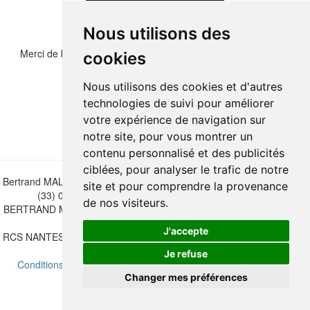
Nous utilisons des
Merci de bien vouloir recopier les chiffres et lettre ci-dessous :
cookies
Nous utilisons des cookies et d'autres
technologies de suivi pour améliorer
votre expérience de navigation sur
notre site, pour vous montrer un
contenu personnalisé et des publicités
ciblées, pour analyser le trafic de notre
Bertrand MALVAUX - 22 rue Crébillon, 44000 Nantes - FRANCE - Tél.
site et pour comprendre la provenance
(33) 02 40 733 600 —
bertrand.malvaux@wanadoo.fr
de nos visiteurs.
BERTRAND MALVAUX - ÉDITIONS DU CANONNIER SARL au capital
de 47.000 EUROS
J'accepte
RCS NANTES B 442 295 077 - N° INTRACOMMUNAUTAIRE CEE FR
30 442 295 077
Je refuse
Conditions de vente
-
Mettre à jour vos préférences de cookies
Changer mes préférences