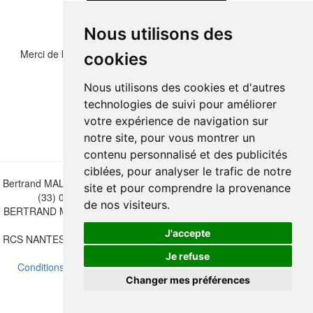
Nous utilisons des
Merci de bien vouloir recopier les chiffres et lettre ci-dessous :
cookies
Nous utilisons des cookies et d'autres
technologies de suivi pour améliorer
votre expérience de navigation sur
notre site, pour vous montrer un
contenu personnalisé et des publicités
ciblées, pour analyser le trafic de notre
Bertrand MALVAUX - 22 rue Crébillon, 44000 Nantes - FRANCE - Tél.
site et pour comprendre la provenance
(33) 02 40 733 600 —
bertrand.malvaux@wanadoo.fr
de nos visiteurs.
BERTRAND MALVAUX - ÉDITIONS DU CANONNIER SARL au capital
de 47.000 EUROS
J'accepte
RCS NANTES B 442 295 077 - N° INTRACOMMUNAUTAIRE CEE FR
30 442 295 077
Je refuse
Conditions de vente
-
Mettre à jour vos préférences de cookies
Changer mes préférences