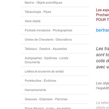
Marine - Objets scientifiques
Les expé
Tabacologie - Pipes
Prochain
POUR T
Varia objets
bertra
Portraits miniatures - Photographies
Ordres de Chevalerie - Décorations
Les fr
Tableaux - Dessins - Aquarelles
sont t
Autographes - Diplômes - Livrets -
colis 
Documents
avec va
Lettres et souvenirs de soldat
Portefeuilles - Écritoires
Les obje
l'expédi
Harnachements
Gravures - Estampes - Planches
La sélec
objets p
Pierre Bénigni - huiles - aquarelles