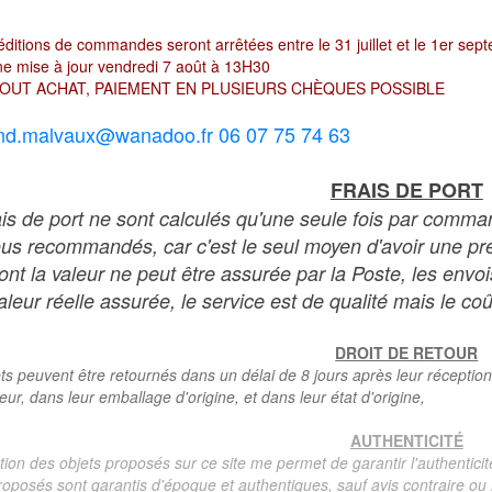
ditions de commandes seront arrêtées entre le 31 juillet et le 1er sep
e mise à jour vendredi 7 août à 13H30
OUT ACHAT, PAIEMENT EN PLUSIEURS CHÈQUES POSSIBLE
nd.malvaux@wanadoo.fr 06 07 75 74 63
FRAIS DE PORT
ais de port ne sont calculés qu'une seule fois par comma
ous recommandés, car c'est le seul moyen d'avoir une preu
dont la valeur ne peut être assurée par la Poste, les env
leur réelle assurée, le service est de qualité mais le coû
DROIT DE RETOUR
ts peuvent être retournés dans un délai de 8 jours après leur réception
teur, dans leur emballage d'origine, et dans leur état d'origine,
AUTHENTICITÉ
tion des objets proposés sur ce site me permet de garantir l'authenticit
roposés sont garantis d'époque et authentiques, sauf avis contraire ou r