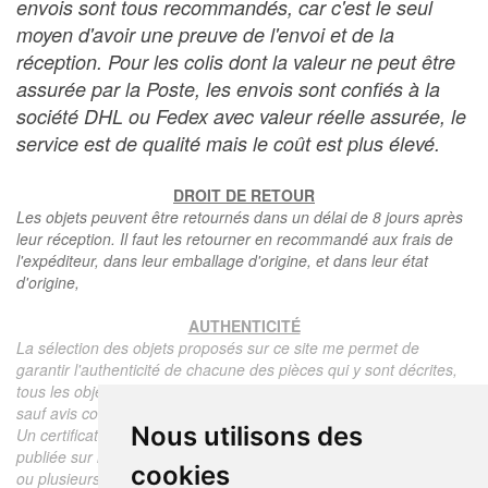
envois sont tous recommandés, car c'est le seul
moyen d'avoir une preuve de l'envoi et de la
réception. Pour les colis dont la valeur ne peut être
assurée par la Poste, les envois sont confiés à la
société DHL ou Fedex avec valeur réelle assurée, le
service est de qualité mais le coût est plus élevé.
DROIT DE RETOUR
Les objets peuvent être retournés dans un délai de 8 jours après
leur réception. Il faut les retourner en recommandé aux frais de
l'expéditeur, dans leur emballage d'origine, et dans leur état
d'origine,
AUTHENTICITÉ
La sélection des objets proposés sur ce site me permet de
garantir l'authenticité de chacune des pièces qui y sont décrites,
tous les objets proposés sont garantis d'époque et authentiques,
sauf avis contraire ou restriction dans la description.
Nous utilisons des
Un certificat d'authenticité de l'objet reprenant la description
publiée sur le site, l'époque, le prix de vente, accompagné d'une
cookies
ou plusieurs photographies en couleurs est communiqué