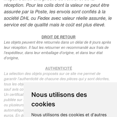
réception. Pour les colis dont la valeur ne peut être
assurée par la Poste, les envois sont confiés à la
société DHL ou Fedex avec valeur réelle assurée, le
service est de qualité mais le coût est plus élevé.
DROIT DE RETOUR
Les objets peuvent être retournés dans un délai de 8 jours après
leur réception. Il faut les retourner en recommandé aux frais de
l'expéditeur, dans leur emballage d'origine, et dans leur état
d'origine,
AUTHENTICITÉ
La sélection des objets proposés sur ce site me permet de
garantir l'authenticité de chacune des pièces qui y sont décrites,
tous les objets proposés sont garantis d'époque et authentiques,
sauf avis contraire ou restriction dans la description.
Nous utilisons des
Un certificat d'authenticité de l'objet reprenant la description
publiée sur le site, l'époque, le prix de vente, accompagné d'une
cookies
ou plusieurs photographies en couleurs est communiqué
automatiquement pour tout objet dont le prix est supérieur à 130
Nous utilisons des cookies et d'autres
euros. En dessous de ce prix chaque certificat est facturé 5