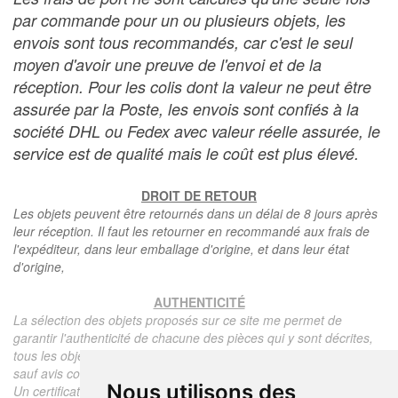
par commande pour un ou plusieurs objets, les
envois sont tous recommandés, car c'est le seul
moyen d'avoir une preuve de l'envoi et de la
réception. Pour les colis dont la valeur ne peut être
assurée par la Poste, les envois sont confiés à la
société DHL ou Fedex avec valeur réelle assurée, le
service est de qualité mais le coût est plus élevé.
DROIT DE RETOUR
Les objets peuvent être retournés dans un délai de 8 jours après
leur réception. Il faut les retourner en recommandé aux frais de
l'expéditeur, dans leur emballage d'origine, et dans leur état
d'origine,
AUTHENTICITÉ
La sélection des objets proposés sur ce site me permet de
garantir l'authenticité de chacune des pièces qui y sont décrites,
tous les objets proposés sont garantis d'époque et authentiques,
sauf avis contraire ou restriction dans la description.
Nous utilisons des
Un certificat d'authenticité de l'objet reprenant la description