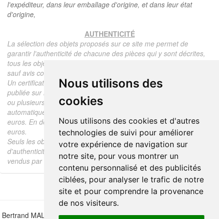
l'expéditeur, dans leur emballage d'origine, et dans leur état
d'origine,
AUTHENTICITÉ
La sélection des objets proposés sur ce site me permet de
garantir l'authenticité de chacune des pièces qui y sont décrites,
tous les objets proposés sont garantis d'époque et authentiques,
sauf avis contraire ou restriction dans la description.
Nous utilisons des
Un certificat d'authenticité de l'objet reprenant la description
publiée sur le site, l'époque, le prix de vente, accompagné d'une
cookies
ou plusieurs photographies en couleurs est communiqué
automatiquement pour tout objet dont le prix est supérieur à 130
Nous utilisons des cookies et d'autres
euros. En dessous de ce prix chaque certificat est facturé 5
euros.
technologies de suivi pour améliorer
Seuls les objets vendus par mes soins font l'objet d'un certificat
votre expérience de navigation sur
d'authenticité, je ne fais aucun rapport d'expertise pour les objets
notre site, pour vous montrer un
vendus par des tiers (confrères ou collectionneurs).
contenu personnalisé et des publicités
ciblées, pour analyser le trafic de notre
site et pour comprendre la provenance
de nos visiteurs.
Bertrand MALVAUX - 22 rue Crébillon, 44000 Nantes - FRANCE - Tél.